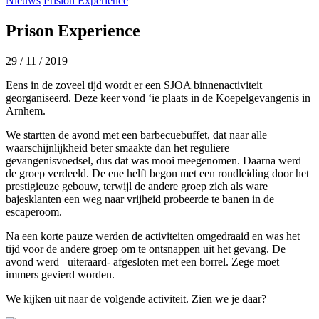
Nieuws
Prision Experience
Prison Experience
29 / 11 / 2019
Eens in de zoveel tijd wordt er een SJOA binnenactiviteit
georganiseerd. Deze keer vond ‘ie plaats in de Koepelgevangenis in
Arnhem.
We startten de avond met een barbecuebuffet, dat naar alle
waarschijnlijkheid beter smaakte dan het reguliere
gevangenisvoedsel, dus dat was mooi meegenomen. Daarna werd
de groep verdeeld. De ene helft begon met een rondleiding door het
prestigieuze gebouw, terwijl de andere groep zich als ware
bajesklanten een weg naar vrijheid probeerde te banen in de
escaperoom.
Na een korte pauze werden de activiteiten omgedraaid en was het
tijd voor de andere groep om te ontsnappen uit het gevang. De
avond werd –uiteraard- afgesloten met een borrel. Zege moet
immers gevierd worden.
We kijken uit naar de volgende activiteit. Zien we je daar?